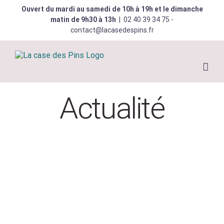
Skip
Ouvert du mardi au samedi de 10h à 19h et le dimanche
to
matin de 9h30 à 13h
|
02 40 39 34 75 -
content
contact@lacasedespins.fr
Actualité
Salon de la littérature et de l’illustration
jeunesse
Actualité
Jeunesse
Les rendez-vous de la librairie
Rencontres et animations jeunesse